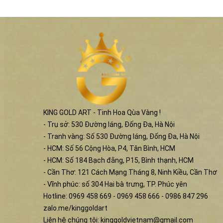
KING GOLD ART - Tinh Hoa Qùa Vàng !
- Trụ sở: 530 Đường láng, Đống Đa, Hà Nội
- Tranh vàng: Số 530 Đường láng, Đống Đa, Hà Nội
- HCM: Số 56 Cộng Hòa, P4, Tân Bình, HCM
- HCM: Số 184 Bạch đằng, P15, Bình thạnh, HCM
- Cần Thơ: 121 Cách Mạng Tháng 8, Ninh Kiều, Cần Thơ
- Vĩnh phúc: số 304 Hai bà trưng, TP. Phúc yên
Hotline: 0969 458 669 - 0969 458 666 - 0986 847 296
zalo.me/kinggoldart
Liên hệ chúng tôi:
kinggoldvietnam@gmail.com