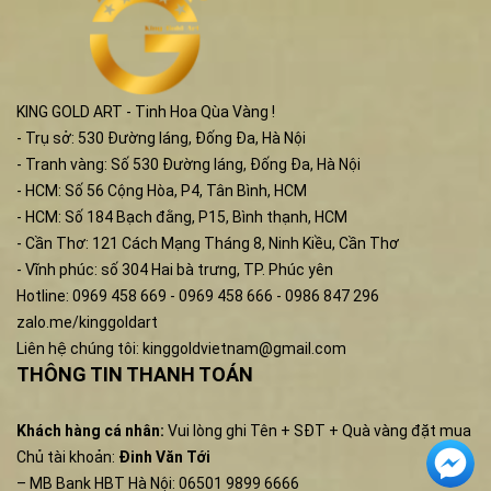
KING GOLD ART - Tinh Hoa Qùa Vàng !
- Trụ sở: 530 Đường láng, Đống Đa, Hà Nội
- Tranh vàng: Số 530 Đường láng, Đống Đa, Hà Nội
- HCM: Số 56 Cộng Hòa, P4, Tân Bình, HCM
- HCM: Số 184 Bạch đằng, P15, Bình thạnh, HCM
- Cần Thơ: 121 Cách Mạng Tháng 8, Ninh Kiều, Cần Thơ
- Vĩnh phúc: số 304 Hai bà trưng, TP. Phúc yên
Hotline: 0969 458 669 - 0969 458 666 - 0986 847 296
zalo.me/kinggoldart
Liên hệ chúng tôi:
kinggoldvietnam@gmail.com
THÔNG TIN THANH TOÁN
Khách hàng cá nhân:
Vui lòng ghi Tên + SĐT + Quà vàng đặt mua
Chủ tài khoản:
Đinh Văn Tới
– MB Bank HBT Hà Nội: 06501 9899 6666