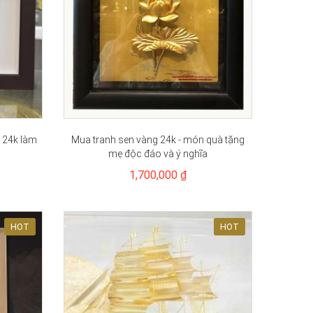
 24k làm
Mua tranh sen vàng 24k - món quà tặng
mẹ độc đáo và ý nghĩa
1,700,000 ₫
HOT
HOT