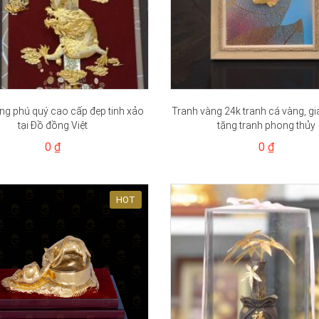
ng phú quý cao cấp đẹp tinh xảo
Tranh vàng 24k tranh cá vàng, g
tại Đồ đồng Việt
tặng tranh phong thủy
0 ₫
0 ₫
HOT