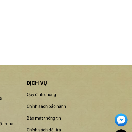
DỊCH VỤ
Quy định chung
a
Chính sách bảo hành
Bảo mật thông tin
đặt mua
Chính sách đổi trả