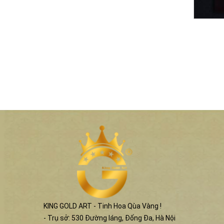
KING GOLD ART - Tinh Hoa Qùa Vàng !
- Trụ sở: 530 Đường láng, Đống Đa, Hà Nội