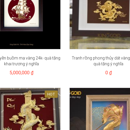
uyền buồm mạ vàng 24k- quà tặng
Tranh rồng phong thủy dát vàng
khai trương ý nghĩa
quà tặng ý nghĩa
5,000,000 ₫
0 ₫
HOT