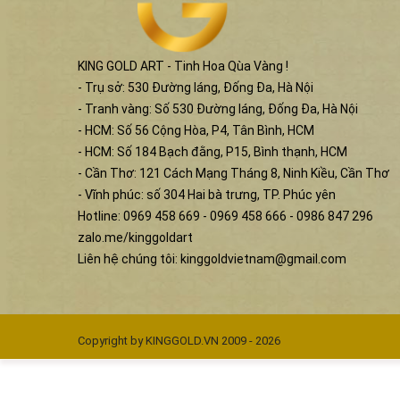
KING GOLD ART - Tinh Hoa Qùa Vàng !
- Trụ sở: 530 Đường láng, Đống Đa, Hà Nội
- Tranh vàng: Số 530 Đường láng, Đống Đa, Hà Nội
- HCM: Số 56 Cộng Hòa, P4, Tân Bình, HCM
- HCM: Số 184 Bạch đằng, P15, Bình thạnh, HCM
- Cần Thơ: 121 Cách Mạng Tháng 8, Ninh Kiều, Cần Thơ
- Vĩnh phúc: số 304 Hai bà trưng, TP. Phúc yên
Hotline: 0969 458 669 - 0969 458 666 - 0986 847 296
zalo.me/kinggoldart
Liên hệ chúng tôi:
kinggoldvietnam@gmail.com
Copyright by KINGGOLD.VN 2009 - 2026