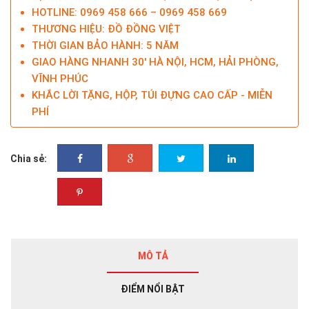
HOTLINE: 0969 458 666 – 0969 458 669
THƯƠNG HIỆU: ĐỒ ĐỒNG VIỆT
THỜI GIAN BẢO HÀNH: 5 NĂM
GIAO HÀNG NHANH 30' HÀ NỘI, HCM, HẢI PHÒNG,
VĨNH PHÚC
KHẮC LỜI TẶNG, HỘP, TÚI ĐỰNG CAO CẤP - MIỄN
PHÍ
Chia sẻ:
MÔ TẢ
ĐIỂM NỔI BẬT