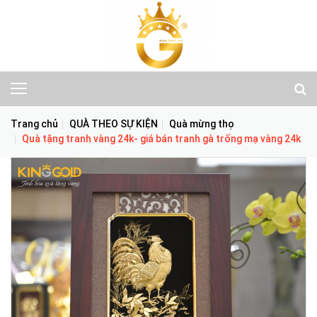
Trang chủ
QUÀ THEO SỰ KIỆN
Quà mừng thọ
Quà tặng tranh vàng 24k- giá bán tranh gà trống mạ vàng 24k