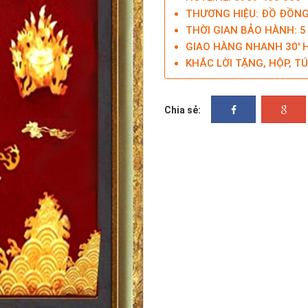
THƯƠNG HIỆU: ĐỒ ĐỒNG
THỜI GIAN BẢO HÀNH: 
GIAO HÀNG NHANH 30' H
KHẮC LỜI TẶNG, HỘP, TÚ
Chia sẻ: