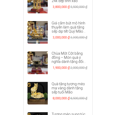
24k đẹp tinh xảo
3,800,000 ₫
5,500,000 ₫
Giá cắm bút mô hình
thuyền làm quà tặng
sếp dịp tết Quý Mão...
3,000,000 ₫
3,300,000 ₫
Chùa Một Cột bằng
đồng – Món quà ý
nghĩa dành tặng đối...
1,900,000 ₫
2,000,000 ₫
Quà tặng tượng mèo
mạ vàng dành tặng
sếp tuổi Mão
8,000,000 ₫
8,500,000 ₫
Tượng mèo sung túc,