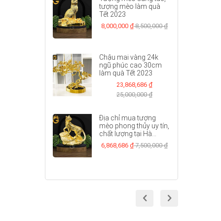
tượng mèo làm quà
Tết 2023
8,000,000 ₫
8,500,000 ₫
Chậu mai vàng 24k
ngũ phúc cao 30cm
làm quà Tết 2023
23,868,686 ₫
25,000,000 ₫
Địa chỉ mua tượng
mèo phong thủy uy tín,
chất lượng tại Hà...
6,868,686 ₫
7,500,000 ₫
prev
next