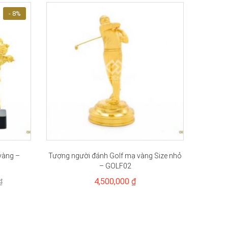
- 8%
vàng –
Tượng người đánh Golf mạ vàng Size nhỏ
Tranh c
– GOLF02
4,500,000 ₫
₫