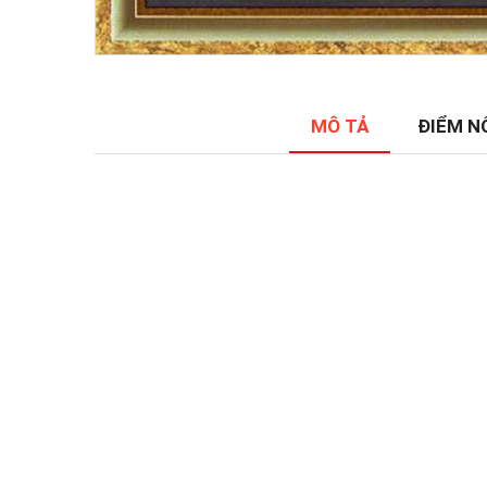
MÔ TẢ
ĐIỂM N