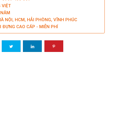
 VIỆT
5 NĂM
À NỘI, HCM, HẢI PHÒNG, VĨNH PHÚC
I ĐỰNG CAO CẤP - MIỄN PHÍ