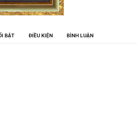
ỔI BẬT
ĐIỀU KIỆN
BÌNH LUẬN