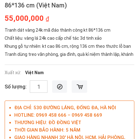
86*136 cm (Việt Nam)
55,000,000
₫
Tranh dát vàng 24k mã đáo thành công kt 86*136 cm
Chất liệu: vàng lá 24k cao cấp chế tác 3d tinh xảo
Khung gỗ tự nhiên: kt cao 86 cm, rộng 136 cm theo thước lỗ ban
Tranh dùng treo văn phòng, gia đình, quà kỉ niệm thành lập, khánh
thành...
Xuất xứ:
Việt Nam
Số lượng:
ĐỊA CHỈ: 530 ĐƯỜNG LÁNG, ĐỐNG ĐA, HÀ NỘI
HOTLINE: 0969 458 666 – 0969 458 669
THƯƠNG HIỆU: ĐỒ ĐỒNG VIỆT
THỜI GIAN BẢO HÀNH: 5 NĂM
GIAO HÀNG NHANH 30' HÀ NỘI, HCM, HẢI PHÒNG,