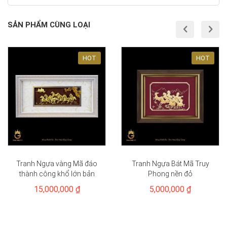
SẢN PHẨM CÙNG LOẠI
prev
nex
HOT
HOT
Tranh Ngựa vàng Mã đáo
Tranh Ngựa Bát Mã Truy
thành công khổ lớn bản
Phong nền đỏ
nền trắng
15,000,000 ₫
5,000,000 ₫