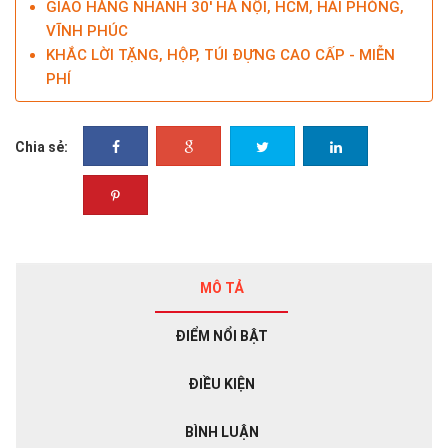
GIAO HÀNG NHANH 30' HÀ NỘI, HCM, HẢI PHÒNG,
VĨNH PHÚC
KHẮC LỜI TẶNG, HỘP, TÚI ĐỰNG CAO CẤP - MIỄN
PHÍ
Chia sẻ:
MÔ TẢ
ĐIỂM NỔI BẬT
ĐIỀU KIỆN
BÌNH LUẬN