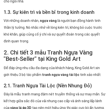
cho ngôi nhà.
1.3. Sự kiên trì và bền bỉ trong kinh doanh
Với những doanh nhân,
ngựa vàng
là người bạn đồng hành tinh
thần lý tưởng. Nó nhắc nhở về lòng kiên trì, không bỏ cuộc trước
khó khăn, giúp củng cố ý chí và sự quyết đoán trong các quyết
định quan trọng.
2. Chi tiết 3 mẫu Tranh Ngựa Vàng
"Best-Seller" tại King Gold Art
Để đáp ứng nhu cầu đa dạng của khách hàng, King Gold Art xin
giới thiệu 3 bộ tác phẩm
tranh ngựa vàng tài lộc
tinh xảo nhất:
2.1. Tranh Ngựa Tài Lộc (Nền Nhung Đỏ)
Đây là mẫu tranh mang đậm nét truyền thống và sự may mắn. Sự
kết hợp giữa sắc đỏ của vải nhung cao cấp và ánh sáng lấp lánh
của
vàng lá ép 3D
tạo nên một hiệu ứng thị giác cực kỳ ấn tượng.