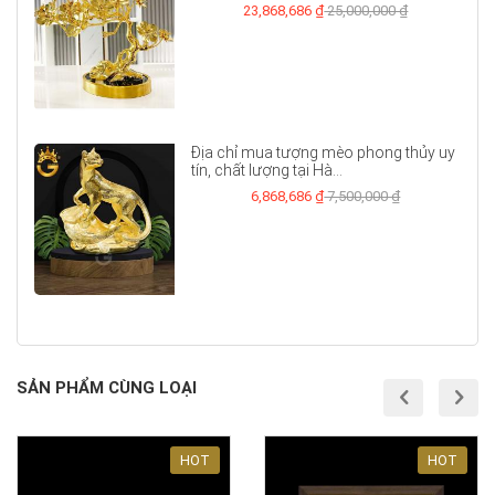
23,868,686 ₫
25,000,000 ₫
Địa chỉ mua tượng mèo phong thủy uy
tín, chất lượng tại Hà...
6,868,686 ₫
7,500,000 ₫
SẢN PHẨM CÙNG LOẠI
prev
nex
HOT
HOT