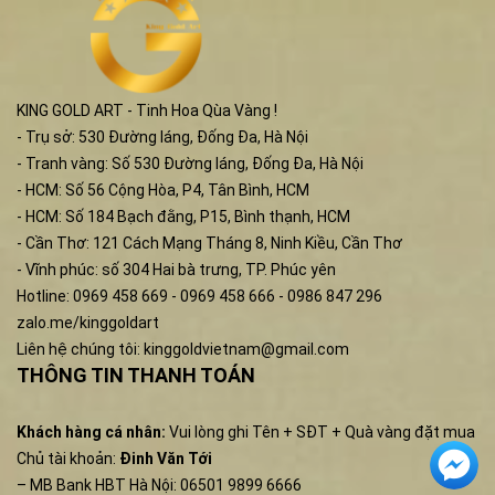
KING GOLD ART - Tinh Hoa Qùa Vàng !
- Trụ sở: 530 Đường láng, Đống Đa, Hà Nội
- Tranh vàng: Số 530 Đường láng, Đống Đa, Hà Nội
- HCM: Số 56 Cộng Hòa, P4, Tân Bình, HCM
- HCM: Số 184 Bạch đằng, P15, Bình thạnh, HCM
- Cần Thơ: 121 Cách Mạng Tháng 8, Ninh Kiều, Cần Thơ
- Vĩnh phúc: số 304 Hai bà trưng, TP. Phúc yên
Hotline: 0969 458 669 - 0969 458 666 - 0986 847 296
zalo.me/kinggoldart
Liên hệ chúng tôi:
kinggoldvietnam@gmail.com
THÔNG TIN THANH TOÁN
Khách hàng cá nhân:
Vui lòng ghi Tên + SĐT + Quà vàng đặt mua
Chủ tài khoản:
Đinh Văn Tới
– MB Bank HBT Hà Nội: 06501 9899 6666