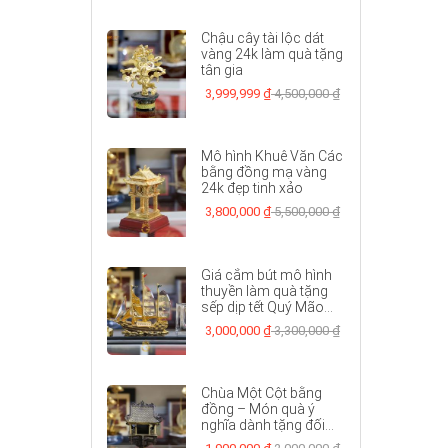
Chậu cây tài lộc dát
vàng 24k làm quà tặng
tân gia
3,999,999 ₫
4,500,000 ₫
Mô hình Khuê Văn Các
bằng đồng mạ vàng
24k đẹp tinh xảo
3,800,000 ₫
5,500,000 ₫
Giá cắm bút mô hình
thuyền làm quà tặng
sếp dịp tết Quý Mão...
3,000,000 ₫
3,300,000 ₫
Chùa Một Cột bằng
đồng – Món quà ý
nghĩa dành tặng đối...