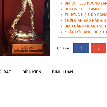
ĐỊA CHỈ: 530 ĐƯỜNG LÁ
HOTLINE: 0969 458 666 
THƯƠNG HIỆU: ĐỒ ĐỒNG
THỜI GIAN BẢO HÀNH: 
GIAO HÀNG NHANH 30' H
KHẮC LỜI TẶNG, HỘP, TÚ
Chia sẻ:
ỔI BẬT
ĐIỀU KIỆN
BÌNH LUẬN