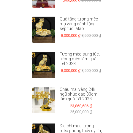
1,900,000 ₫
2,000,000 ₫
Quà tặng tượng mèo
mạ vàng dành tặng
sếp tuổi Mão
8,000,000 ₫
8,500,000 ₫
Tượng mèo sung túc,
tượng mèo làm quà
Tết 2023
8,000,000 ₫
8,500,000 ₫
Chậu mai vàng 24k
ngũ phúc cao 30cm
làm quà Tết 2023
23,868,686 ₫
25,000,000 ₫
Địa chỉ mua tượng
mèo phong thủy uy tín,