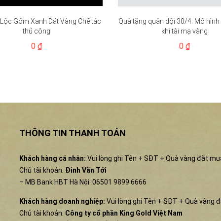
 Lộc Gốm Xanh Dát Vàng Chế tác
Quà tặng quân đội 30/4: Mô hình 
thủ công
khí tài mạ vàng
0 ₫
0 ₫
THÔNG TIN THANH TOÁN
Khách hàng cá nhân:
Vui lòng ghi Tên + SĐT + Quà vàng đặt mu
Chủ tài khoản:
Đinh Văn Tới
– MB Bank HBT Hà Nội: 06501 9899 6666
Khách hàng doanh nghiệp:
Vui lòng ghi Tên + SĐT + Quà vàng 
Chủ tài khoản:
Công ty cổ phần King Gold Việt Nam