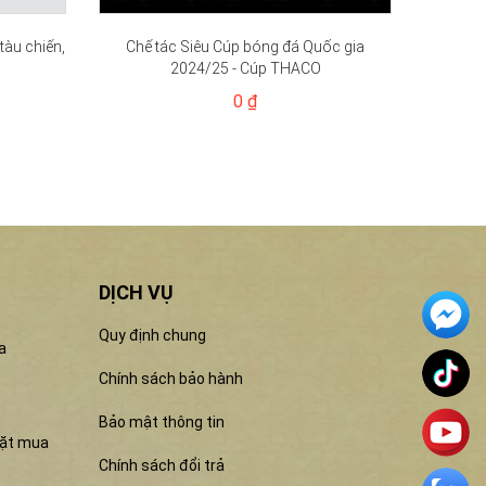
tàu chiến,
Chế tác Siêu Cúp bóng đá Quốc gia
2024/25 - Cúp THACO
0 ₫
DỊCH VỤ
Quy định chung
a
Chính sách bảo hành
Bảo mật thông tin
đặt mua
Chính sách đổi trả