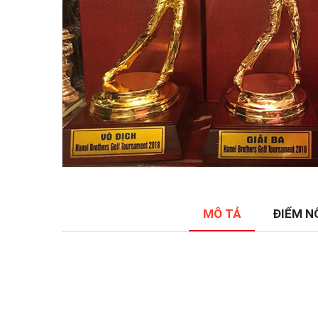
MÔ TẢ
ĐIỂM N