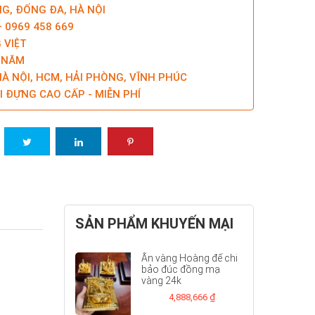
NG, ĐỐNG ĐA, HÀ NỘI
– 0969 458 669
 VIỆT
5 NĂM
À NỘI, HCM, HẢI PHÒNG, VĨNH PHÚC
I ĐỰNG CAO CẤP - MIỄN PHÍ
SẢN PHẨM KHUYẾN MẠI
Ấn vàng Hoàng đế chi
bảo đúc đồng mạ
vàng 24k
4,888,666 ₫