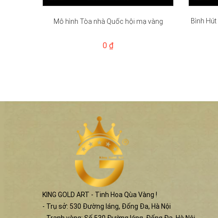
Bình Hút
Mô hình Tòa nhà Quốc hội mạ vàng
0 ₫
KING GOLD ART - Tinh Hoa Qùa Vàng !
- Trụ sở: 530 Đường láng, Đống Đa, Hà Nội
- Tranh vàng: Số 530 Đường láng, Đống Đa, Hà Nội