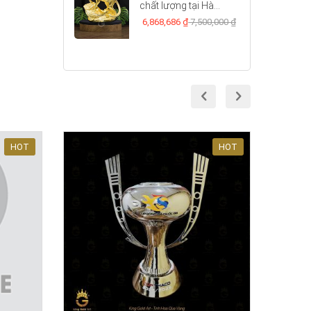
chất lượng tại Hà...
6,868,686 ₫
7,500,000 ₫
prev
next
HOT
HOT