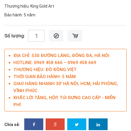
Thương hiệu: King Gold Art
Bảo hành: 5 năm
Số lượng:
ĐỊA CHỈ: 530 ĐƯỜNG LÁNG, ĐỐNG ĐA, HÀ NỘI
HOTLINE: 0969 458 666 – 0969 458 669
THƯƠNG HIỆU: ĐỒ ĐỒNG VIỆT
THỜI GIAN BẢO HÀNH: 5 NĂM
GIAO HÀNG NHANH 30' HÀ NỘI, HCM, HẢI PHÒNG,
VĨNH PHÚC
KHẮC LỜI TẶNG, HỘP, TÚI ĐỰNG CAO CẤP - MIỄN
PHÍ
Chia sẻ: