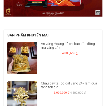
SẢN PHẨM KHUYẾN MẠI
Ấn vàng Hoàng đế chi bảo đúc đồng
mạ vàng 24k
4,888,666 ₫
Chậu cây tài lộc dát vàng 24k làm quà
tặng tân gia
3,999,999 ₫
4,500,000 ₫