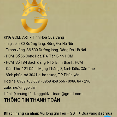
KING GOLD ART - Tinh Hoa Qùa Vàng !
- Trụ sở: 530 Đường láng, Đống Đa, Hà Nội
- Tranh vàng: Số 530 Đường láng, Đống Đa, Hà Nội
- HCM: Số 56 Cộng Hòa, P4, Tân Bình, HCM
- HCM: Số 184 Bạch đằng, P15, Bình thạnh, HCM
- Cần Thơ: 121 Cách Mạng Tháng 8, Ninh Kiều, Cần Thơ
- Vĩnh phúc: số 304 Hai bà trưng, TP. Phúc yên
Hotline: 0969 458 669 - 0969 458 666 - 0986 847 296
zalo.me/kinggoldart
Liên hệ chúng tôi:
kinggoldvietnam@gmail.com
THÔNG TIN THANH TOÁN
Khách hàng cá nhân:
Vui lòng ghi Tên + SĐT + Quà vàng đặt mua