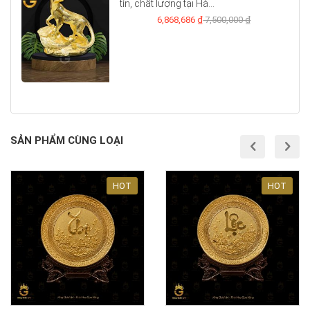
tín, chất lượng tại Hà...
6,868,686 ₫
7,500,000 ₫
SẢN PHẨM CÙNG LOẠI
prev
nex
HOT
HOT