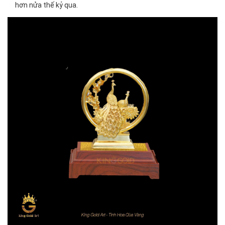
hơn nửa thế kỷ qua.