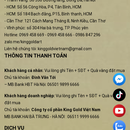
- Tranh vàng: Số 530 Đường láng, Đống Đa, Hà Nội
- HCM: Số 56 Cộng Hòa, P4, Tân Bình, HCM
- HCM: Số 184 Bạch đằng, P15, Bình thạnh, HCM
- Cần Thơ: 121 Cách Mạng Tháng 8, Ninh Kiều, Cần Thơ
- Vĩnh phúc: số 304 Hai bà trưng, TP. Phúc yên
Hotline: 0969 458 669 - 0969 458 666 - 0986 847 296
zalo.me/kinggoldart
Liên hệ chúng tôi:
kinggoldvietnam@gmail.com
THÔNG TIN THANH TOÁN
Khách hàng cá nhân:
Vui lòng ghi Tên + SĐT + Quà vàng đặt mua
Chủ tài khoản:
Đinh Văn Tới
– MB Bank HBT Hà Nội: 06501 9899 6666
Khách hàng doanh nghiệp:
Vui lòng ghi Tên + SĐT + Quà vàng
đặt mua
Chủ tài khoản:
Công ty cổ phần King Gold Việt Nam
MB BANK HAI BÀ TRƯNG - HÀ NỘI : 06511 9999 6666
DỊCH VỤ