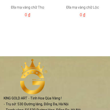
Đĩa mạ vàng chữ Thọ
Đĩa mạ vàng chữ Lộc
0 ₫
0 ₫
KING GOLD ART - Tinh Hoa Qùa Vàng !
- Trụ sở: 530 Đường láng, Đống Đa, Hà Nội