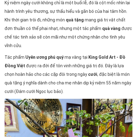
Kỷ niệm ngày cưới không chỉ là một buổi lễ, đó là cột mốc nhìn lại
hành trình yêu thương, sự thấu hiểu và gắn bó của hai tâm hồn.
Khi thời gian trôi đi, những món
quà tặng
mang giá trị vật chất
đơn thuần có thể phai nhạt, nhưng một tác phẩm
quà vàng
được
chế tác tinh xảo sẽ còn mãi như một chứng nhân cho tình yêu
vĩnh cửu.
Tác phẩm
Uyên ương phú quý
mạ vàng tại
King Gold Art - Đồ
Đồng Việt
được ra đời để tôn vinh những giá trị đó. Đây là lựa
chọn hoàn hảo cho các cặp đôi trong ngày
cưới
, đặc biệt là món
quà tặng ý nghĩa dành cho cha mẹ nhân dịp kỷ niệm 55 năm ngày
cưới (Đám cưới Ngọc lục bảo).