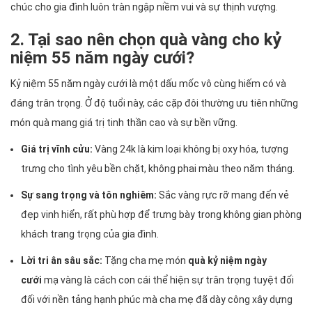
chúc cho gia đình luôn tràn ngập niềm vui và sự thịnh vượng.
2. Tại sao nên chọn quà vàng cho kỷ
niệm 55 năm ngày cưới?
Kỷ niệm 55 năm ngày cưới là một dấu mốc vô cùng hiếm có và
đáng trân trọng. Ở độ tuổi này, các cặp đôi thường ưu tiên những
món quà mang giá trị tinh thần cao và sự bền vững.
Giá trị vĩnh cửu:
Vàng 24k là kim loại không bị oxy hóa, tượng
trưng cho tình yêu bền chặt, không phai màu theo năm tháng.
Sự sang trọng và tôn nghiêm:
Sắc vàng rực rỡ mang đến vẻ
đẹp vinh hiển, rất phù hợp để trưng bày trong không gian phòng
khách trang trọng của gia đình.
Lời tri ân sâu sắc:
Tặng cha mẹ món
quà kỷ niệm ngày
cưới
mạ vàng là cách con cái thể hiện sự trân trọng tuyệt đối
đối với nền tảng hạnh phúc mà cha mẹ đã dày công xây dựng