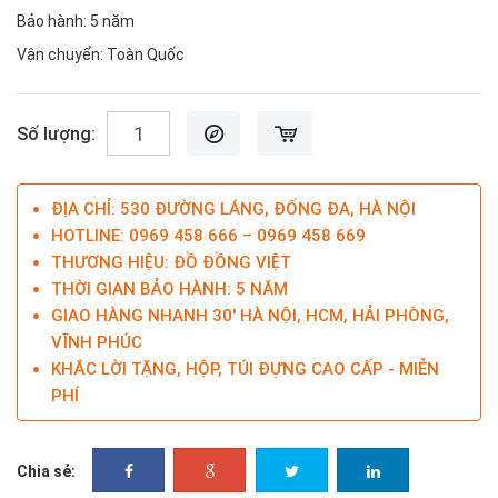
Bảo hành: 5 năm
Vận chuyển: Toàn Quốc
Số lượng:
ĐỊA CHỈ: 530 ĐƯỜNG LÁNG, ĐỐNG ĐA, HÀ NỘI
HOTLINE: 0969 458 666 – 0969 458 669
THƯƠNG HIỆU: ĐỒ ĐỒNG VIỆT
THỜI GIAN BẢO HÀNH: 5 NĂM
GIAO HÀNG NHANH 30' HÀ NỘI, HCM, HẢI PHÒNG,
VĨNH PHÚC
KHẮC LỜI TẶNG, HỘP, TÚI ĐỰNG CAO CẤP - MIỄN
PHÍ
Chia sẻ: