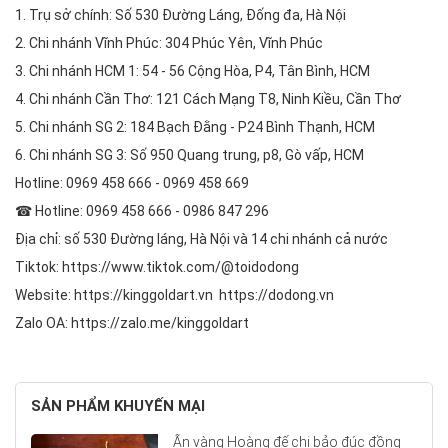
1. Trụ sở chính: Số 530 Đường Láng, Đống đa, Hà Nội
2. Chi nhánh Vĩnh Phúc: 304 Phúc Yên, Vĩnh Phúc
3. Chi nhánh HCM 1: 54 - 56 Cộng Hòa, P4, Tân Bình, HCM
4. Chi nhánh Cần Thơ: 121 Cách Mạng T8, Ninh Kiều, Cần Thơ
5. Chi nhánh SG 2: 184 Bạch Đằng - P24 Bình Thạnh, HCM
6. Chi nhánh SG 3: Số 950 Quang trung, p8, Gò vấp, HCM
Hotline: 0969 458 666 - 0969 458 669
☎ Hotline: 0969 458 666 - 0986 847 296
Địa chỉ: số 530 Đường láng, Hà Nội và 14 chi nhánh cả nước
Tiktok: https://www.tiktok.com/@toidodong
Website: https://kinggoldart.vn https://dodong.vn
Zalo OA: https://zalo.me/kinggoldart
SẢN PHẨM KHUYẾN MẠI
Ấn vàng Hoàng đế chi bảo đúc đồng